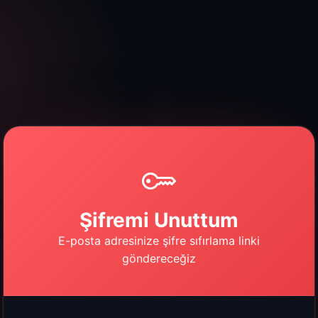
Şifremi Unuttum
E-posta adresinize şifre sıfırlama linki
göndereceğiz