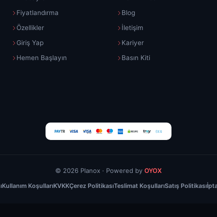
Fiyatlandırma
Blog
Özellikler
İletişim
Giriş Yap
Kariyer
Hemen Başlayın
Basın Kiti
© 2026 Planox · Powered by
OYOX
ı
Kullanım Koşulları
KVKK
Çerez Politikası
Teslimat Koşulları
Satış Politikası
İpt