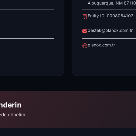
Albuquerque, NM 87110
Entity ID: 0008084103
destek@planox.com.tr
planox.com.tr
nderin
ede dönelim.