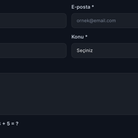
E-posta *
Konu *
 + 5 = ?