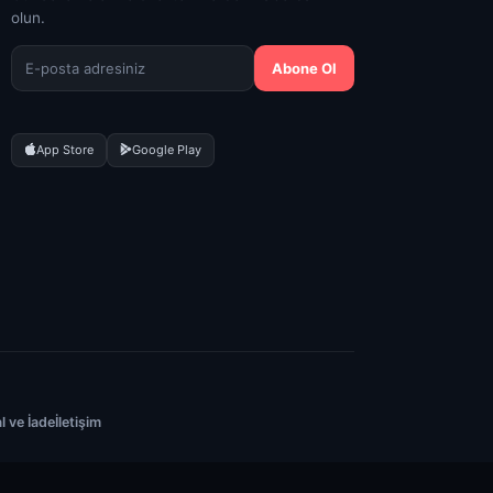
olun.
Abone Ol
App Store
Google Play
al ve İade
İletişim