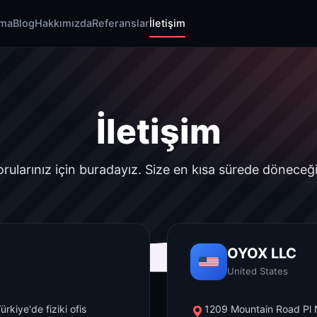
rma
Blog
Hakkımızda
Referanslar
İletişim
İletişim
orularınız için buradayız. Size en kısa sürede döneceği
OYOX LLC
United States
rkiye'de fiziki ofis
1209 Mountain Road Pl 