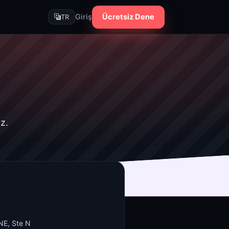
Giriş
Ücretsiz Dene
TR
z.
NE, Ste N