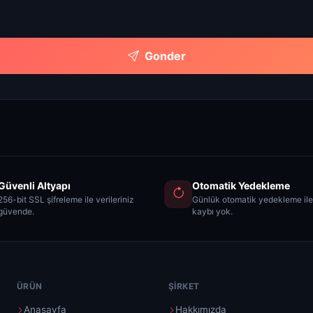
Gonder
Güvenli Altyapı
Otomatik Yedekleme
256-bit SSL şifreleme ile verileriniz
Günlük otomatik yedekleme ile
güvende.
kaybı yok.
ÜRÜN
ŞIRKET
Anasayfa
Hakkımızda