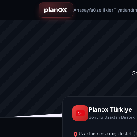
Anasayfa
Özellikler
Fiyatlandı
S
Planox Türkiye
Gönüllü Uzaktan Destek
Uzaktan / çevrimiçi destek (Tü