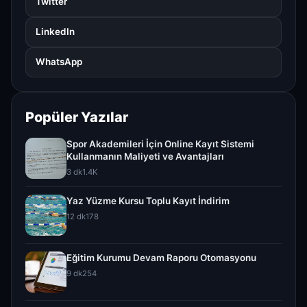
Twitter
LinkedIn
WhatsApp
Popüler Yazılar
Spor Akademileri İçin Online Kayıt Sistemi
Kullanmanın Maliyeti ve Avantajları
3 dk
1.4K
Yaz Yüzme Kursu Toplu Kayıt İndirim
12 dk
178
Eğitim Kurumu Devam Raporu Otomasyonu
9 dk
254