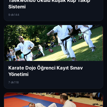
Taekwondo Okulu Kuşak Kup Takip
Sistemi
9 dk
144
Karate Dojo Öğrenci Kayıt Sınav
Yönetimi
7 dk
118