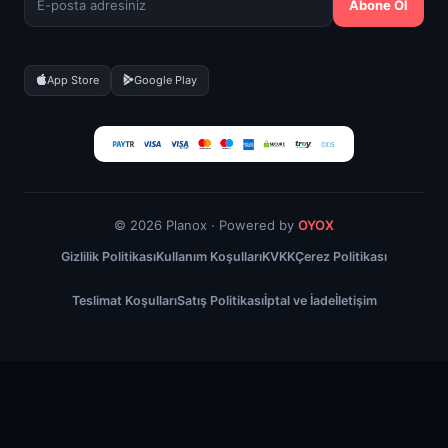
Abone Ol
App Store
Google Play
© 2026 Planox · Powered by
OYOX
Gizlilik Politikası
Kullanım Koşulları
KVKK
Çerez Politikası
Teslimat Koşulları
Satış Politikası
İptal ve İade
İletişim