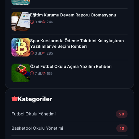
Eğitim Kurumu Devam Raporu Otomasyonu
9 dk
246
Spor Kurslarında Ödeme Takibini Kolaylaştıran
Yazılımlar ve Seçim Rehberi
3 dk
285
Özel Futbol Okulu Açma Yazılım Rehberi
7 dk
199
Kategoriler
Futbol Okulu Yönetimi
20
Basketbol Okulu Yönetimi
10