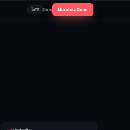
Giriş
Ücretsiz Dene
TR