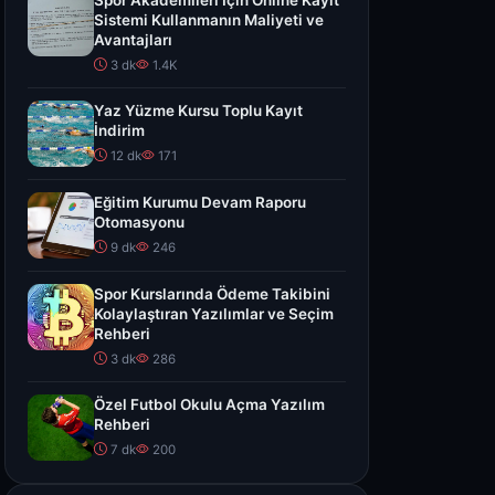
Spor Akademileri İçin Online Kayıt
Sistemi Kullanmanın Maliyeti ve
Avantajları
3 dk
1.4K
Yaz Yüzme Kursu Toplu Kayıt
İndirim
12 dk
171
Eğitim Kurumu Devam Raporu
Otomasyonu
9 dk
246
Spor Kurslarında Ödeme Takibini
Kolaylaştıran Yazılımlar ve Seçim
Rehberi
3 dk
286
Özel Futbol Okulu Açma Yazılım
Rehberi
7 dk
200