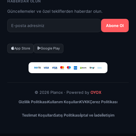
HABERDAR OLUN
Güncellemeler ve özel tekliflerden haberdar olun.
Abone Ol
App Store
Google Play
© 2026 Planox · Powered by
OYOX
Gizlilik Politikası
Kullanım Koşulları
KVKK
Çerez Politikası
Teslimat Koşulları
Satış Politikası
İptal ve İade
İletişim