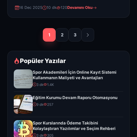
16 Dec 2025
10 dk
120
Devamını Oku
1
2
3
Popüler Yazılar
Spor Akademileri İçin Online Kayıt Sistemi
Kullanmanın Maliyeti ve Avantajları
3 dk
1.4K
Eğitim Kurumu Devam Raporu Otomasyonu
9 dk
257
Spor Kurslarında Ödeme Takibini
Kolaylaştıran Yazılımlar ve Seçim Rehberi
3 dk
305