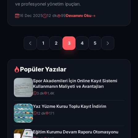
ve profesyonel yönetim ipuçları.
16 Dec 2025
12 dk
99
Devamını Oku
1
2
3
4
5
Popüler Yazılar
Spor Akademileri İçin Online Kayıt Sistemi
Kullanmanın Maliyeti ve Avantajları
3 dk
1.4K
Yaz Yüzme Kursu Toplu Kayıt İndirim
12 dk
171
Eğitim Kurumu Devam Raporu Otomasyonu