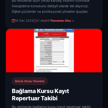
Bu rehberde spor okulu kardeş İndirimi otomatik
hesaplama konusunu detaylı olarak ele alıyoruz.
Dijital çözümler ve profesyonel yönetim ipuçları.
16 Dec 2025
11 dk
97
Devamını Oku
Müzik Okulu Yönetimi
Bağlama Kursu Kayıt
Repertuar Takibi
Bu rehberde bağlama kursu kayıt repertuar takibi