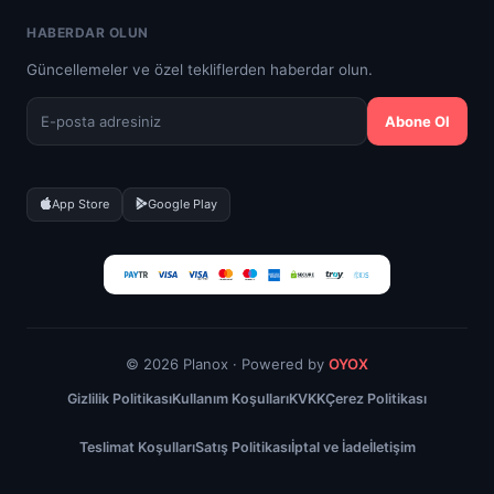
HABERDAR OLUN
Güncellemeler ve özel tekliflerden haberdar olun.
Abone Ol
App Store
Google Play
© 2026 Planox · Powered by
OYOX
Gizlilik Politikası
Kullanım Koşulları
KVKK
Çerez Politikası
Teslimat Koşulları
Satış Politikası
İptal ve İade
İletişim